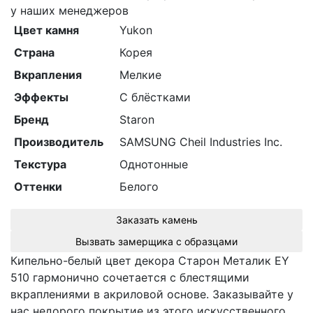
у наших менеджеров
Цвет камня
Yukon
Страна
Корея
Вкрапления
Мелкие
Эффекты
С блёстками
Бренд
Staron
Производитель
SAMSUNG Cheil Industries Inc.
Текстура
Однотонные
Оттенки
Белого
Заказать камень
Вызвать замерщика с образцами
Кипельно-белый цвет декора Cтарон Металик EY
510 гармонично сочетается с блестящими
вкраплениями в акриловой основе. Заказывайте у
нас недорого покрытие из этого искусственного